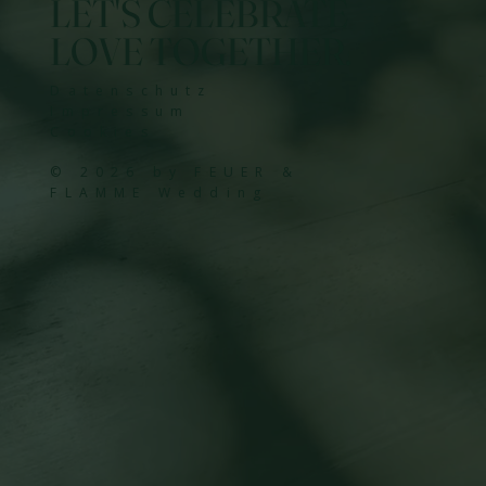
LET'S CELEBRATE
LOVE TOGETHER.
Datenschutz
Impressum
Cookies
© 2026 by FEUER &
FLAMME Wedding