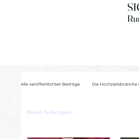
S
Ru
Alle veröffentlichten Beiträge
Die Hochzeitsbranche
Wege zu Klarheit
Brand Archetypen
Brand Archetypen