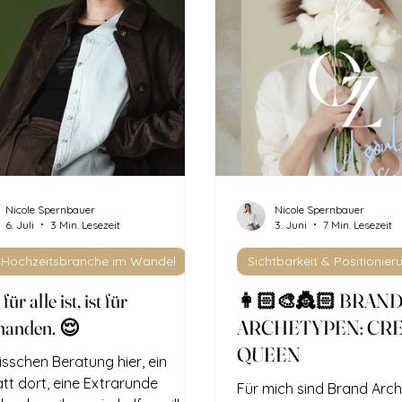
Nicole Spernbauer
Nicole Spernbauer
6. Juli
3 Min. Lesezeit
3. Juni
7 Min. Lesezeit
 Hochzeitsbranche im Wandel
Sichtbarkeit & Positionier
ür alle ist, ist für
👩🏻‍🎨👸🏻 BRAN
manden. 😌
ARCHETYPEN: CRE
QUEEN
isschen Beratung hier, ein
tt dort, eine Extrarunde
Für mich sind Brand Arc