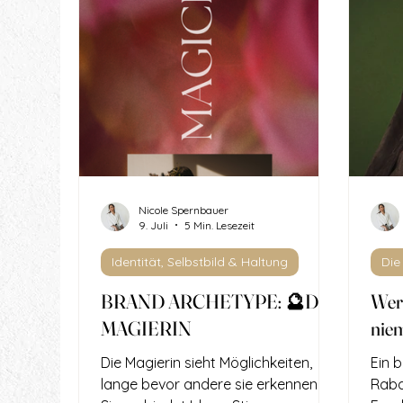
Nicole Spernbauer
9. Juli
5 Min. Lesezeit
Identität, Selbstbild & Haltung
Die
BRAND ARCHETYPE: 🔮DIE
Wer f
MAGIERIN
nie
Die Magierin sieht Möglichkeiten,
Ein b
lange bevor andere sie erkennen.
Raba