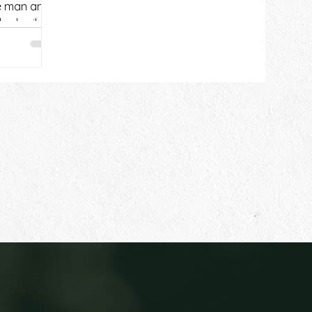
ie man am
 schreibt.
einer Marke
e Form der
cht aus
ffen,
 heraus,
oll.