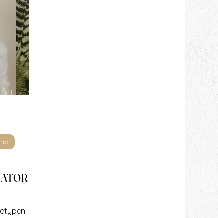
ung
D
ATOR x
hetypen