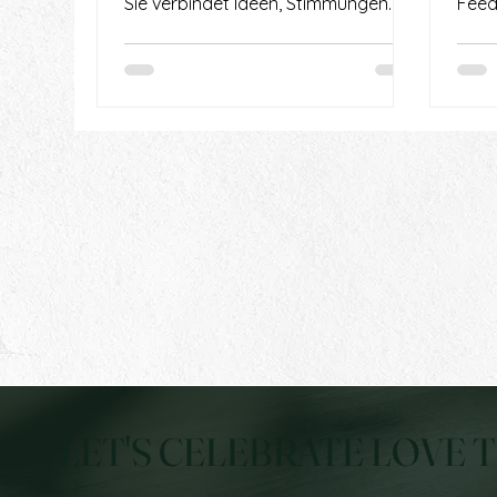
Sie verbindet Ideen, Stimmungen
Feedb
und Details zu einer Welt, die
fühl
Kundinnen selbst noch nicht klar
Nach
benennen können. Genau darin liegt
Art 
ihre Stärke. Doch ihre Intuition, ihr
selb
hoher Anspruch und ihre oft vage
man 
Sprache können im Wedding
Und 
Business auch zur Falle werden. Ein
Anfa
Blick auf ihre Wirkung, ihren
erst 
Markenauftritt und ihre größten Red
Flags.
LET'S CELEBRATE LOVE 