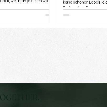
ack, weil man ja helfen will. Es
keine schönen Labels, d
t sich nach gutem Service an.
Ende auf ein Brandboard
 Kundenorientierung. Nach der
Sie sind auch kein
von Nahbarkeit, die man sich
Persönlichkeitstest, der 
st immer gewünscht hat, wenn
ein Etikett gibt. Richtig eingesetzt,
auf der anderen Seite stand.
sind sie eine sehr präzis
trotzdem ist genau das oft der
visuellen Führung. Sie helfen dabei,
ng eines Problems, das sich
Designentscheidungen ni
viel später zeigt.
dem Bauch heraus zu tre
sondern aus der Wirkung
die eine Marke erzeugen s
TOGETHER.